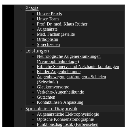
Praxis
Unsere Praxis
Unser Team
Prof. Dr. med. Klaus Rüther
Augenärzte
Med. Fachangestellte
Orthoptistin
Sprechzeiten
Leistungen
Neurologische Augenerkrankungen
(Neuroophthalmologie)
Erbliche Sehnerv- und Netzhauterkrankungen
Kinder-Augenheilkunde
Augenbewegungsstörungen - Schielen
(Sehschule)
Glaukomvorsorge
Verkehrs-Augenheilkunde
Gutachten
Kontaktlinsen-Anpassung
Spezialisierte Diagnostik
Augenärztliche Elektrophysiologie
Optische Kohärenztomographie
Funktionsdiagnostik (Farbensehen,